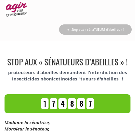
→ Stop aux « sénaTUEURS d’abeilles » !
STOP AUX « SÉNATUEURS D’ABEILLES » !
protecteurs d'abeilles demandent l'interdiction des
insecticides néonicotinoïdes "tueurs d'abeilles" !
1
7
4
8
8
7
Madame la sénatrice,
Monsieur le sénateur,