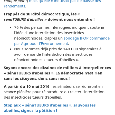
chaque jour !
)
mais qu’elle n’induisait pas de baisse des
rendements
.
Frappés de surdité démocratique, les «
sénaTUEURS d’abeilles
» doivent nous entendre !
76 % des personnes interrogées indiquent soutenir
l’idée d’une interdiction des insecticides
néonicotinoïdes, d’après un
sondage IFOP commandé
par Agir pour l’Environnement
.
Nous sommes déjà près de 140 000 signataires à
avoir demandé l’interdiction des insecticides
néonicotinoïdes « tueurs d’abeilles ».
Soyons encore des dizaines de milliers à interpeller ces
« sénaTUEURS d’abeilles ». La démocratie n’est rien
sans les citoyens, donc sans nous !
A partir du 10 mai 2016
, les sénateurs se réuniront en
séance plénière pour réintroduire ou rejeter l’interdiction
des insecticides tueurs d’abeilles.
Stop aux « sénaTUEURS d’abeilles », sauvons les
abeilles, signez la pétition !